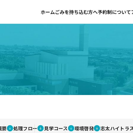
ホーム
ごみを持ち込む方へ
予約制について
概要
処理フロー
見学コース
環境啓発
志太ハイトラ