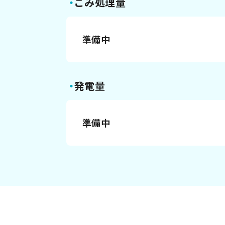
ごみ処理量
準備中
発電量
準備中