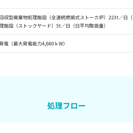
回収型廃棄物処理施設（全連続燃焼式ストーカ炉）223t／日（11
理施設（ストックヤード）5t／日（日平均取扱量）
発電（最大発電能力4,660ｋW）
処理フロー